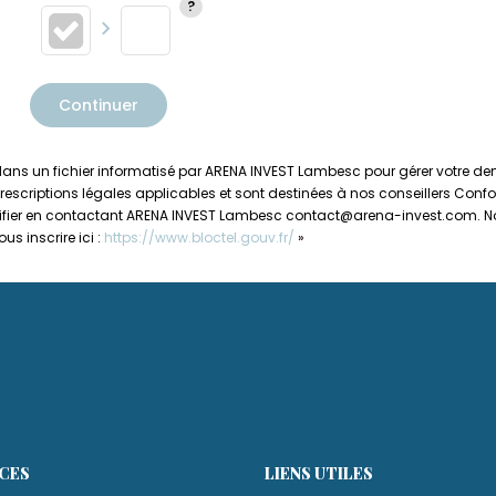
Continuer
es dans un fichier informatisé par ARENA INVEST Lambesc pour gérer votre 
prescriptions légales applicables et sont destinées à nos conseillers Confo
ctifier en contactant ARENA INVEST Lambesc contact@arena-invest.com. Nou
s inscrire ici :
https://www.bloctel.gouv.fr/
»
ICES
LIENS UTILES