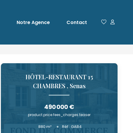
Notre Agence
Contact
HÔTEL-RESTAURANT 15
CHAMBRES
,
Senas
490 000 €
product.price.fees_charges.teaser
880
m²
Réf :
GAB4