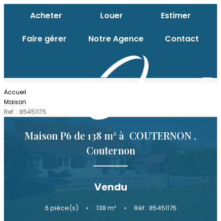
Acheter
Louer
Estimer
Faire gérer
Notre Agence
Contact
ACHETER
Accueil
LOUER
Maison
Ref. : 85451175
ESTIMER
Maison P6 de 138 m² à COUTERNON
,
Couternon
FAIRE GÉRER
Vendu
NOTRE AGENCE
6
pièce(s)
•
138
m²
•
Réf : 85451175
Qui Sommes-Nous