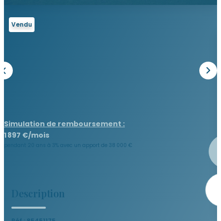
Notre Équipe
Vendu
Nous Rejoindre
Nos Actualités
CONTACT
Simulation de remboursement :
1 897 €/mois
pendant 20 ans à 3% avec un apport de 38 000 €
Description
Réf : 85451175