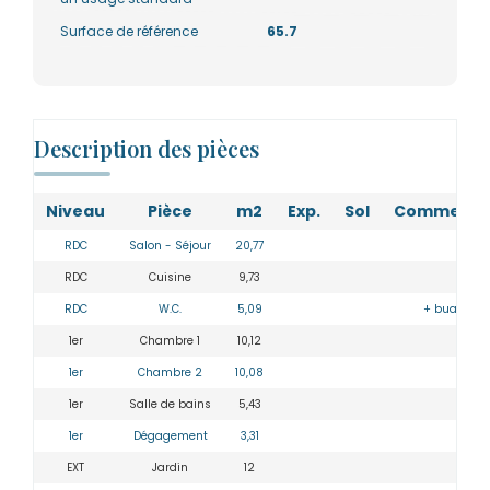
Surface de référence
65.7
Description des pièces
Niveau
Pièce
m2
Exp.
Sol
Commenta
RDC
Salon - Séjour
20,77
RDC
Cuisine
9,73
RDC
W.C.
5,09
+ buanderi
1er
Chambre 1
10,12
1er
Chambre 2
10,08
1er
Salle de bains
5,43
1er
Dégagement
3,31
EXT
Jardin
12