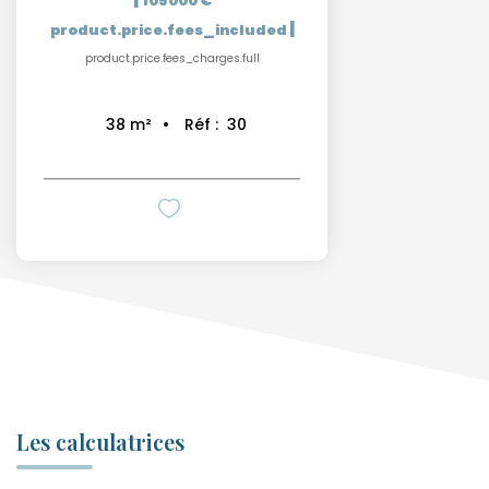
105 000 €
|
product.price.fees_included
product.price.fees_charges.full
Réf :
30
38
m²
Les calculatrices