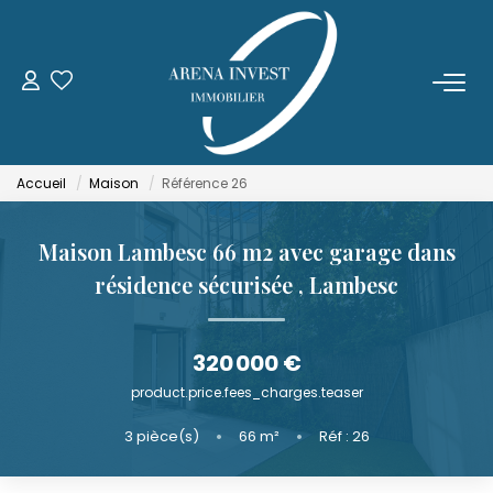
ACHETER
LOUER
Accueil
Maison
Référence 26
ESTIMER
Maison Lambesc 66 m2 avec garage dans
résidence sécurisée
,
Lambesc
FAIRE GÉRER
320 000 €
NOTRE AGENCE
product.price.fees_charges.teaser
Qui Sommes-Nous
3
pièce(s)
•
66
m²
•
Réf : 26
Notre Équipe