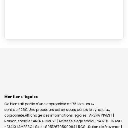
Mentions légales
Ce bien fait partie d'une copropriété de 75 lots.Les charges annuelles
sont de 425€.
Une procédure est en cours contre le syndic de
copropriété.
Affichage des informations légales : ARENA INVEST |
Raison sociale : ARENA INVEST | Adresse siège social : 24 RUE GRANDE
- 13410 LAMBESC | Siret : 89512679500064 | RCS : Salon de Provence |