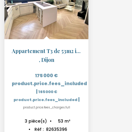
Appartement T3 de 53m2 idéal investissement locatif 12%
,
Dijon
175 000 €
product.price.fees_included
|
165 000 €
|
product.price.fees_included
product.price.fees_charges.full
53
m²
3
pièce(s)
Réf :
82635396