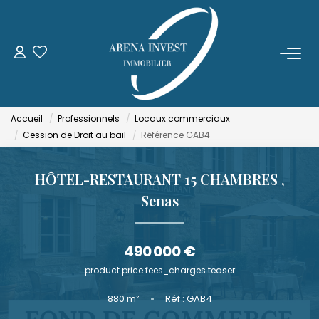
ACHETER
LOUER
Accueil
Professionnels
Locaux commerciaux
Cession de Droit au bail
Référence GAB4
ESTIMER
HÔTEL-RESTAURANT 15 CHAMBRES
,
FAIRE GÉRER
Senas
NOTRE AGENCE
490 000 €
product.price.fees_charges.teaser
Qui Sommes-Nous
880
m²
•
Réf : GAB4
Notre Équipe