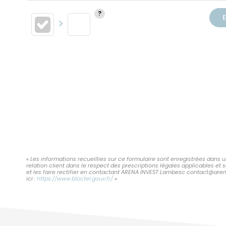
E
« Les informations recueillies sur ce formulaire sont enregistrées dans
relation client dans le respect des prescriptions légales applicables et
et les faire rectifier en contactant ARENA INVEST Lambesc contact@arena
ici :
https://www.bloctel.gouv.fr/
»