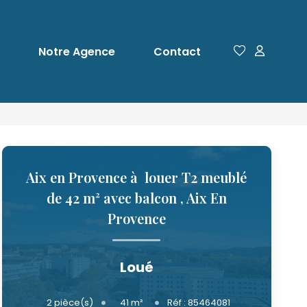
Notre Agence
Contact
Aix en Provence à louer T2 meublé
de 42 m² avec balcon
,
Aix En
Provence
Loué
41
m²
2
pièce(s)
Réf :
85464081