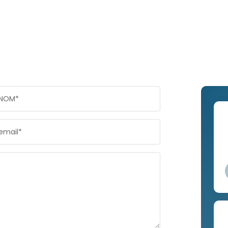
NOM*
email*