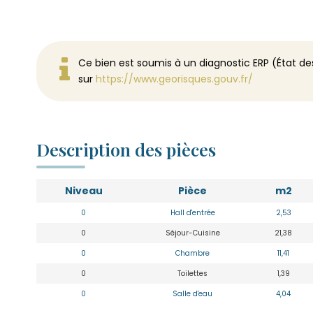
Ce bien est soumis à un diagnostic ERP (État des
sur
https://www.georisques.gouv.fr/
Description des pièces
Niveau
Pièce
m2
0
Hall d'entrée
2,53
0
Séjour-Cuisine
21,38
0
Chambre
11,41
0
Toilettes
1,39
0
Salle d'eau
4,04