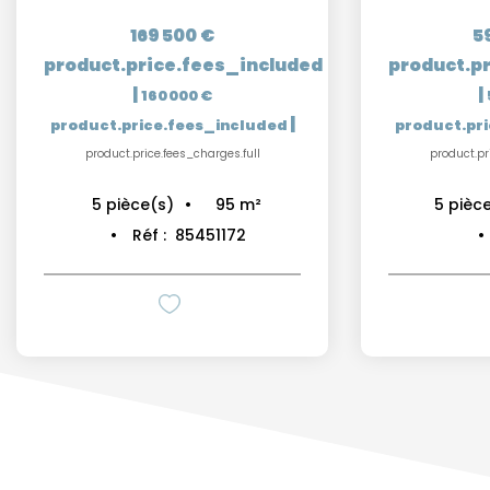
169 500 €
5
product.price.fees_included
product.p
|
|
160 000 €
|
product.price.fees_included
product.pr
product.price.fees_charges.full
product.pr
95
m²
5
pièce(s)
5
pièc
Réf :
85451172