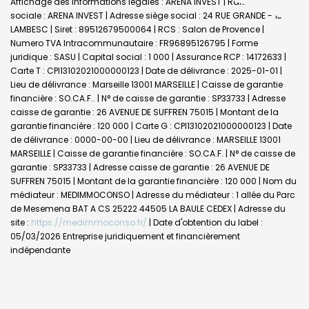
Affichage des informations légales : ARENA INVEST | Raison
sociale : ARENA INVEST | Adresse siège social : 24 RUE GRANDE - 13410
LAMBESC | Siret : 89512679500064 | RCS : Salon de Provence |
Numero TVA Intracommunautaire : FR96895126795 | Forme
juridique : SASU | Capital social : 1 000 | Assurance RCP : 14172633 |
Carte T : CPI13102021000000123 | Date de délivrance : 2025-01-01 |
Lieu de délivrance : Marseille 13001 MARSEILLE | Caisse de garantie
financière : SO.CA.F.. | N° de caisse de garantie : SP33733 | Adresse
caisse de garantie : 26 AVENUE DE SUFFREN 75015 | Montant de la
garantie financière : 120 000 | Carte G : CPI13102021000000123 | Date
de délivrance : 0000-00-00 | Lieu de délivrance : MARSEILLE 13001
MARSEILLE | Caisse de garantie financière : SO.CA.F. | N° de caisse de
garantie : SP33733 | Adresse caisse de garantie : 26 AVENUE DE
SUFFREN 75015 | Montant de la garantie financière : 120 000 | Nom du
médiateur : MEDIMMOCONSO | Adresse du médiateur : 1 allée du Parc
de Mesemena BAT A CS 25222 44505 LA BAULE CEDEX | Adresse du
site :
https://medimmoconso.fr/
| Date d'obtention du label :
05/03/2026
Entreprise juridiquement et financièrement
indépendante