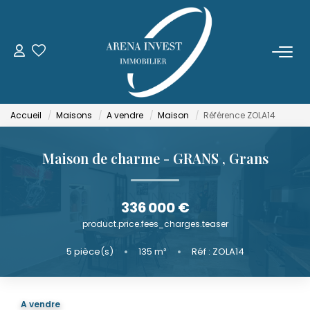
ACHETER
LOUER
Accueil
Maisons
A vendre
Maison
Référence ZOLA14
ESTIMER
Maison de charme - GRANS
,
Grans
FAIRE GÉRER
336 000 €
product.price.fees_charges.teaser
NOTRE AGENCE
5
pièce(s)
•
135
m²
•
Réf : ZOLA14
Qui Sommes-Nous
Notre Équipe
A vendre