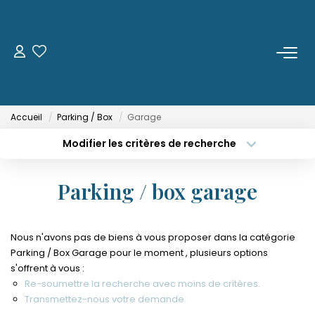
ACHETER
LOUER
Accueil
Parking / Box
Garage
Modifier les critères de recherche
ESTIMER
Localisation
Type de transaction
Surface min
Parking / box garage
Type de bien
FAIRE GÉRER
Budget max
Plus de critères
NOTRE AGENCE
Nous n'avons pas de biens à vous proposer dans la catégorie
Créer une alerte
Parking / Box Garage pour le moment , plusieurs options
Qui Sommes-Nous
s'offrent à vous :
Re-soumettre la recherche avec moins de critères.
Notre Équipe
Transmettez-nous votre demande
Nous Rejoindre