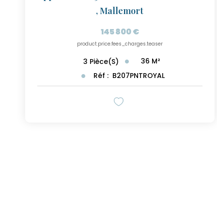
,
Mallemort
145 800 €
product.price.fees_charges.teaser
36
M²
3
Pièce(s)
Réf :
B207PNTROYAL